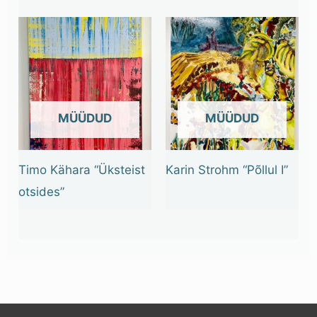
OUT OF STOCK
OUT OF STOCK
Timo Kähara “Üksteist
Karin Strohm “Põllul I”
otsides”