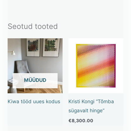
Seotud tooted
OUT OF STOCK
Kiwa tööd uues kodus
Kristi Kongi “Tõmba
sügavalt hinge”
€
8,300.00