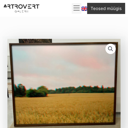
Skip
Teosed müügis
to
content