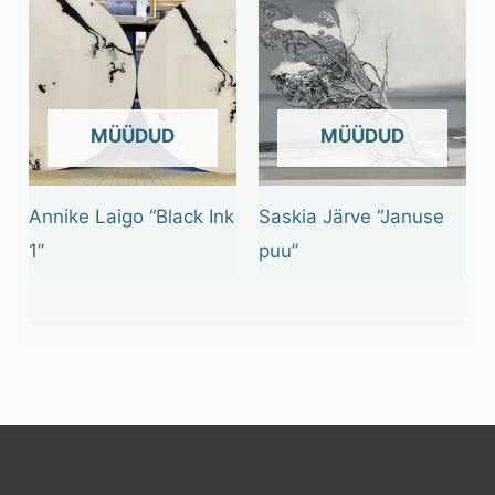
OUT OF STOCK
OUT OF STOCK
Annike Laigo “Black Ink
Saskia Järve “Januse
1”
puu”