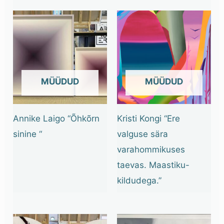
OUT OF STOCK
OUT OF STOCK
Annike Laigo “Õhkõrn
Kristi Kongi “Ere
sinine “
valguse sära
varahommikuses
taevas. Maastiku-
kildudega.”