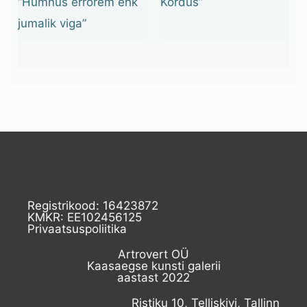
“Hümnus errorem ehk
Kordus”
jumalik viga”
Registrikood: 16423872
KMKR: EE102456125
Privaatsuspoliitika
Artrovert OÜ
Kaasaegse kunsti galerii
aastast 2022
Ristiku 10, Telliskivi, Tallinn