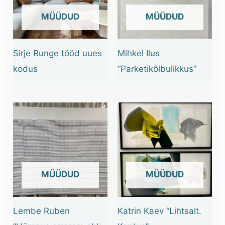
OUT OF STOCK
OUT OF STOCK
Sirje Runge tööd uues
Mihkel Ilus
kodus
“Parketikõlbulikkus”
OUT OF STOCK
OUT OF STOCK
Lembe Ruben
Katrin Kaev “Lihtsalt.