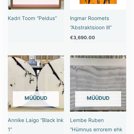
Kadri Toom “Peidus”
Ingmar Roomets
“Abstraktsioon III”
€
3,690.00
OUT OF STOCK
OUT OF STOCK
Annike Laigo “Black Ink
Lembe Ruben
1”
“Hümnus errorem ehk