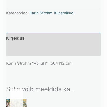
Kategooriad:
Karin Strohm
,
Kunstnikud
Kirjeldus
Lisainfo
Karin Strohm “Põllul I” 156×112 cm
Sulle võib meeldida ka…
OUT
OF