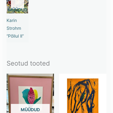
STOCK
Karin
Strohm
“Põllul II”
Seotud tooted
OUT OF STOCK