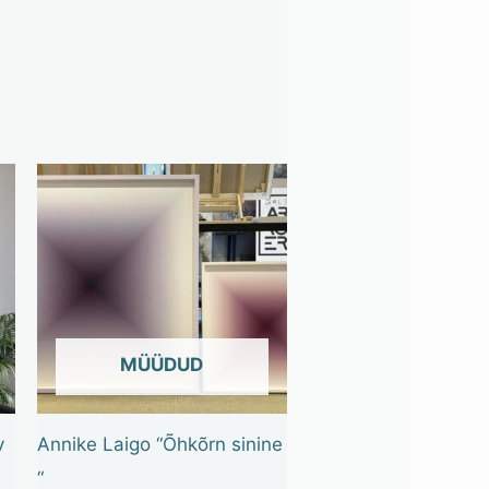
OUT OF STOCK
v
Annike Laigo “Õhkõrn sinine
“