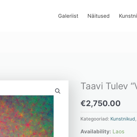
Galeriist
Näitused
Kunstn
Taavi Tulev “
Taavi
Tulev
€
2,750.00
“Värviline
muda”
Kategooriad:
Kunstnikud
kogus
Availability:
Laos