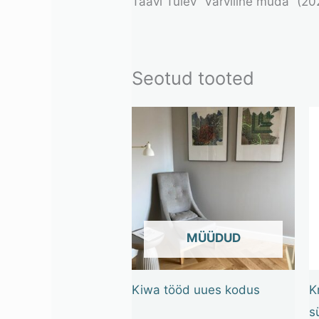
Taavi Tulev “Värviline muda” (202
Seotud tooted
OUT OF STOCK
Kiwa tööd uues kodus
K
s