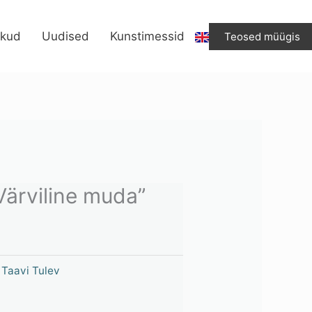
“Värviline
muda”
ikud
Uudised
Kunstimessid
Teosed müügis
kogus
Värviline muda”
,
Taavi Tulev