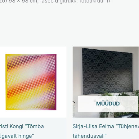
0) 98 x 98 cm, iasec digitrükk, fotoakrüül 1/1
OUT OF STOCK
risti Kongi “Tõmba
Sirja-Liisa Eelma “Tühjene
ügavalt hinge”
tähendusväli”