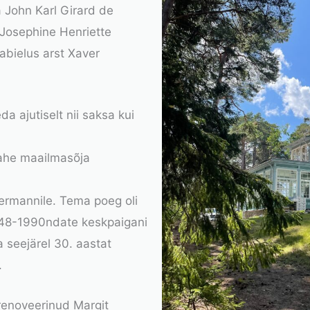
a John Karl Girard de
 Josephine Henriette
abielus arst Xaver
a ajutiselt nii saksa kui
kahe maailmasõja
ermannile. Tema poeg oli
 1948-1990ndate keskpaigani
ja seejärel 30. aastat
.
 renoveerinud Margit