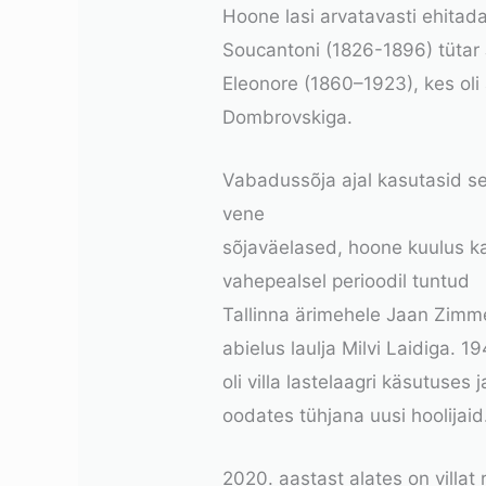
Hoone lasi arvatavasti ehitad
Soucantoni (1826-1896) tütar
Eleonore (1860–1923), kes oli 
Dombrovskiga.
Vabadussõja ajal kasutasid sed
vene
sõjaväelased, hoone kuulus 
vahepealsel perioodil tuntud
Tallinna ärimehele Jaan Zimm
abielus laulja Milvi Laidiga.
oli villa lastelaagri käsutuses 
oodates tühjana uusi hoolijaid
2020. aastast alates on villat