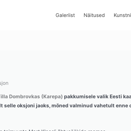
Galeriist
Näitused
Kunstn
sjon
 Villa Dombrovkas (Karepa)
pakkumisele valik Eesti ka
lt selle oksjoni jaoks, mõned valminud vahetult enne 