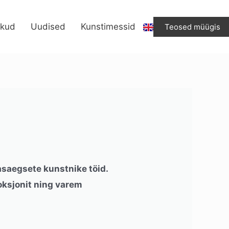
ikud
Uudised
Kunstimessid
Teosed müügis
asaegsete kunstnike töid.
oksjonit ning varem