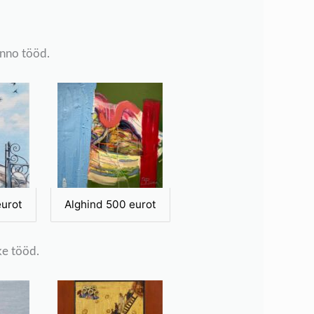
enno tööd.
eurot
Alghind 500 eurot
ke tööd.