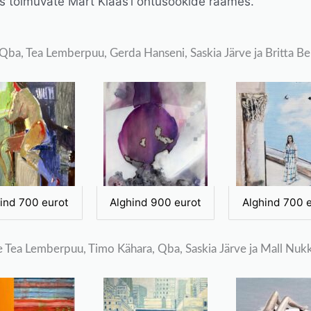
s toimuvate Mart Klaas’i õhtusöökide raames.
 Qba, Tea Lemberpuu, Gerda Hanseni, Saskia Järve ja Britta B
ind 700 eurot
Alghind 900 eurot
Alghind 700 
e Tea Lemberpuu, Timo Kähara, Qba, Saskia Järve ja Mall Nuk