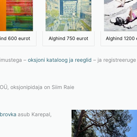
ind 600 eurot
Alghind 750 eurot
Alghind 1200 
gimustega –
oksjoni kataloog ja reeglid
– ja registreerug
 OÜ, oksjonipidaja on Siim Raie
mbrovka
asub Karepal,