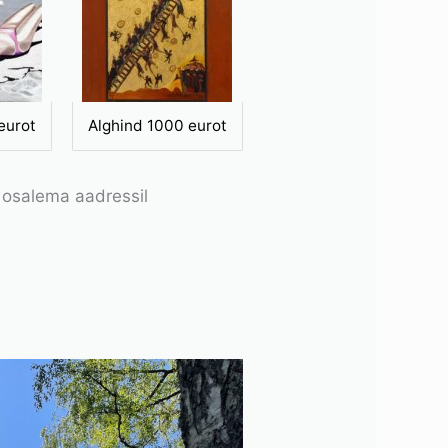
eurot
Alghind 1000 eurot
e osalema aadressil