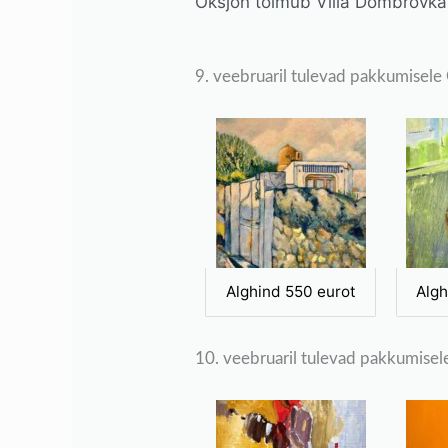
Oksjon toimub Villa Dombrovka
9. veebruaril tulevad pakkumisele
Alghind 550 eurot
Algh
10. veebruaril tulevad pakkumisel