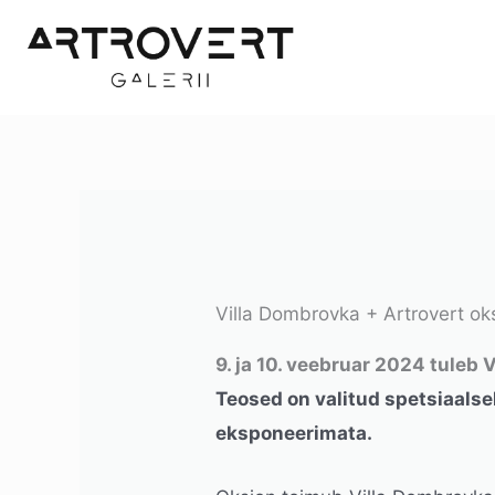
Skip
to
content
Villa Dombrovka + Artrovert ok
9. ja 10. veebruar 2024 tuleb
Teosed on valitud spetsiaalse
eksponeerimata.