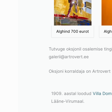
Alghind 700 eurot
Algh
Tutvuge oksjonil osalemise tin
galerii@artrovert.ee
Oksjoni korraldaja on Artrovert
1909. aastal loodud
Villa Do
Lääne-Virumaal.