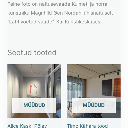
Teine foto on näitusevaade Kuimeti ja norra
kunstniku Magnhild Øen Nordahl
ühisnäituselt
“Lahtivõetud vaade”, Kai Kunstikeskuses.
Seotud tooted
OUT OF STOCK
OUT OF STOCK
Alice Kask “Põlev
Timo Kähara tööd