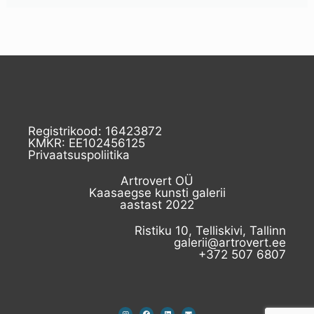
Registrikood: 16423872
KMKR: EE102456125
Privaatsuspoliitika
Artrovert OÜ
Kaasaegse kunsti galerii
aastast 2022
Ristiku 10, Telliskivi, Tallinn
galerii@artrovert.ee
+372 507 6807​
I
F
L
E
n
a
i
n
s
c
n
v