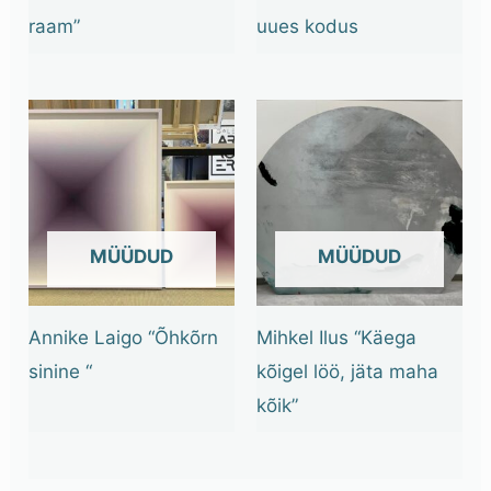
raam”
uues kodus
OUT OF STOCK
OUT OF STOCK
Annike Laigo “Õhkõrn
Mihkel Ilus “Käega
sinine “
kõigel löö, jäta maha
kõik”