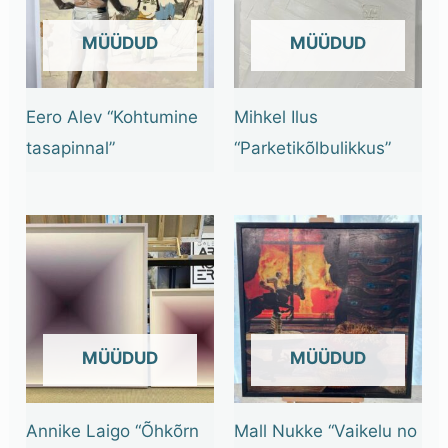
OUT OF STOCK
OUT OF STOCK
Eero Alev “Kohtumine
Mihkel Ilus
tasapinnal”
“Parketikõlbulikkus”
OUT OF STOCK
OUT OF STOCK
Annike Laigo “Õhkõrn
Mall Nukke “Vaikelu no