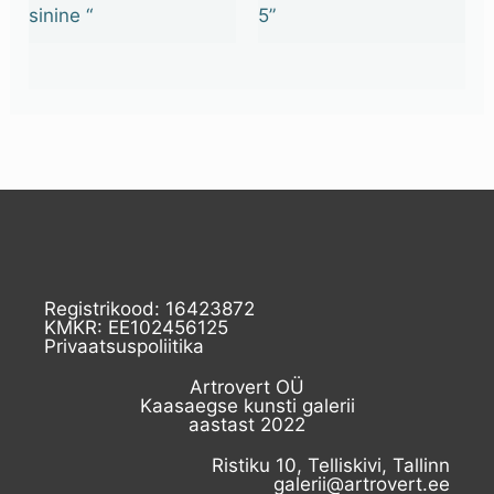
sinine “
5”
Registrikood: 16423872
KMKR: EE102456125
Privaatsuspoliitika
Artrovert OÜ
Kaasaegse kunsti galerii
aastast 2022
Ristiku 10, Telliskivi, Tallinn
galerii@artrovert.ee