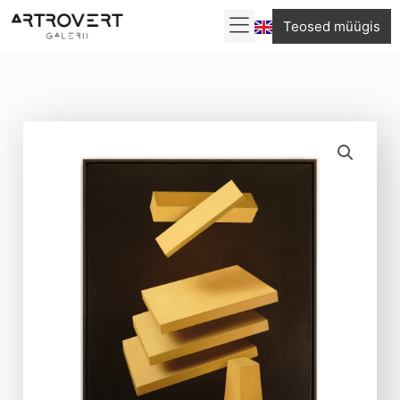
Skip
“Pankuri
Teosed müügis
to
meelerahu”
content
kogus
Martin
Luts
“Pankuri
meelerahu”
kogus