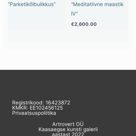
“Parketikõlbulikkus”
“Meditatiivne maastik
IV”
€
2,600.00
Registrikood: 16423872
KMKR: EE102456125
Privaatsuspoliitika
Artrovert OÜ
Kaasaegse kunsti galerii
aastast 2022