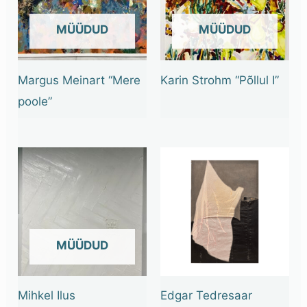
OUT OF STOCK
OUT OF STOCK
Margus Meinart “Mere
Karin Strohm “Põllul I”
poole”
OUT OF STOCK
Mihkel Ilus
Edgar Tedresaar