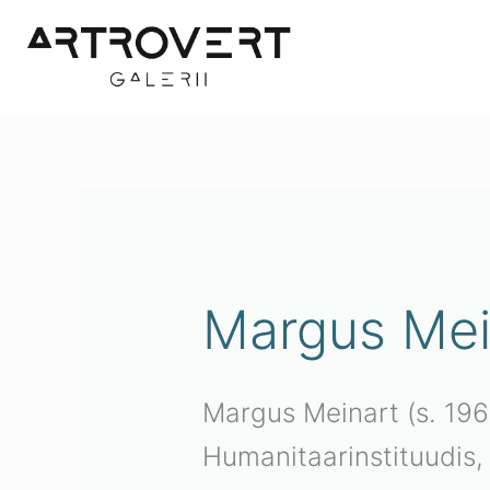
Skip
to
content
Sordit
uusim
järgi
Margus Mei
Margus Meinart
(s. 196
Humanitaarinstituudis,