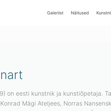
Galeriist
Näitused
Kunstn
ud
ate
nart
9) on eesti kunstnik ja kunstiõpetaja. T
 Konrad Mägi Ateljees, Norras Nansensk