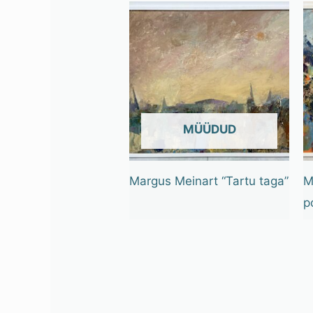
OUT OF STOCK
Margus Meinart “Tartu taga”
M
p