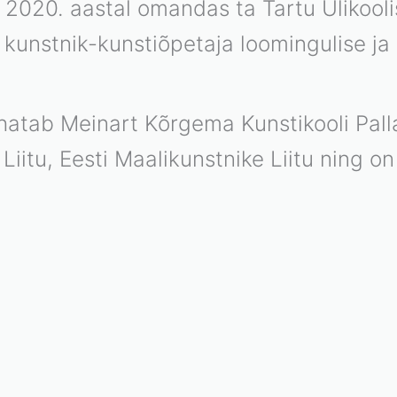
 2020. aastal omandas ta Tartu Ülikool
s kunstnik-kunstiõpetaja loomingulise ja
uhatab Meinart Kõrgema Kunstikooli Pal
Liitu, Eesti Maalikunstnike Liitu ning o