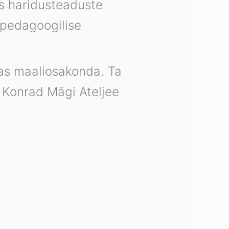
is haridusteaduste
 pedagoogilise
las maaliosakonda. Ta
n Konrad Mägi Ateljee