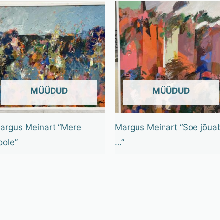
OUT OF STOCK
OUT OF STOCK
argus Meinart “Mere
Margus Meinart “Soe jõua
oole”
…”