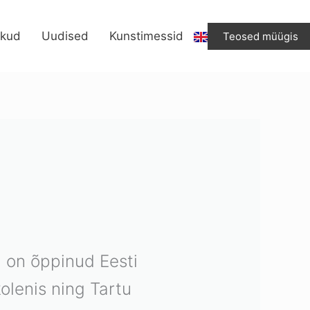
ikud
Uudised
Kunstimessid
Teosed müügis
a on õppinud Eesti
olenis ning Tartu