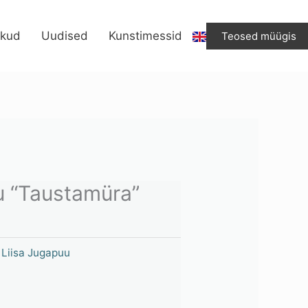
ikud
Uudised
Kunstimessid
Teosed müügis
u “Taustamüra”
,
Liisa Jugapuu