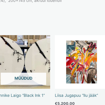
24), 200×145 cm, akrüül lõuendil
OUT OF STOCK
nnike Laigo “Black Ink 1”
Liisa Jugapuu “Ilu jääk”
€
5,200.00