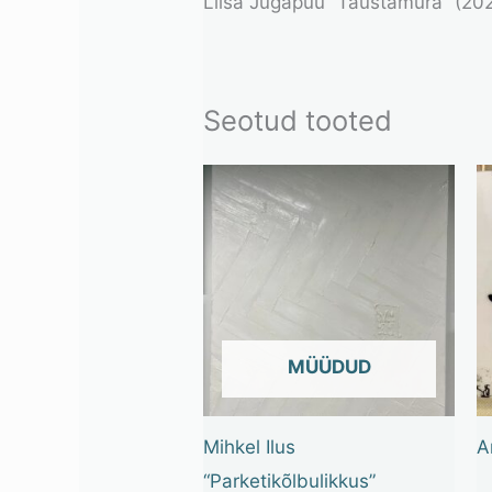
Liisa Jugapuu “Taustamüra” (20
Seotud tooted
OUT OF STOCK
Mihkel Ilus
A
“Parketikõlbulikkus”