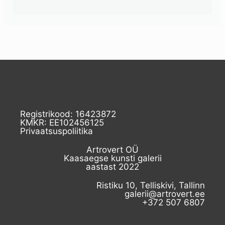
Registrikood: 16423872
KMKR: EE102456125
Privaatsuspoliitika
Artrovert OÜ
Kaasaegse kunsti galerii
aastast 2022
Ristiku 10, Telliskivi, Tallinn
galerii@artrovert.ee
+372 507 6807​