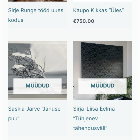
Sirje Runge tööd uues
Kaupo Kikkas “Üles”
kodus
€
750.00
OUT OF STOCK
OUT OF STOCK
Saskia Järve “Januse
Sirja-Liisa Eelma
puu”
“Tühjenev
tähendusväli”