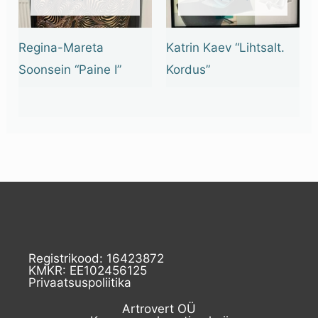
Regina-Mareta
Katrin Kaev “Lihtsalt.
Soonsein “Paine I”
Kordus”
Registrikood: 16423872
KMKR: EE102456125
Privaatsuspoliitika
Artrovert OÜ