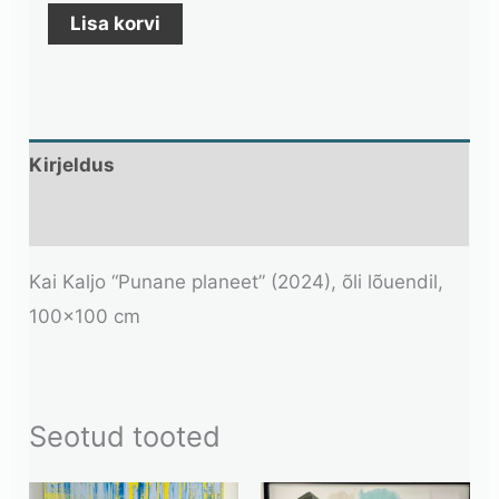
Lisa korvi
Kirjeldus
Lisainfo
Kai Kaljo “Punane planeet” (2024), õli lõuendil,
100×100 cm
Seotud tooted