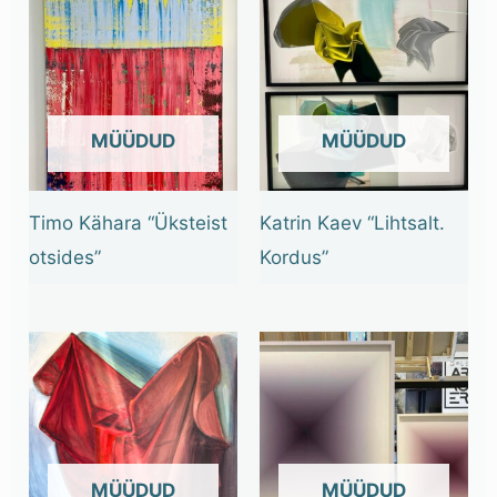
OUT OF STOCK
OUT OF STOCK
Timo Kähara “Üksteist
Katrin Kaev “Lihtsalt.
otsides”
Kordus”
OUT OF STOCK
OUT OF STOCK