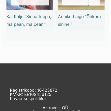
Kai Kaljo “Sinna tuppa,
Annike Laigo “Õhkõrn
ma pean, ma pean”
sinine “
Registrikood: 16423872
KMKR: EE102456125
Privaatsuspoliitika
Artrovert OÜ