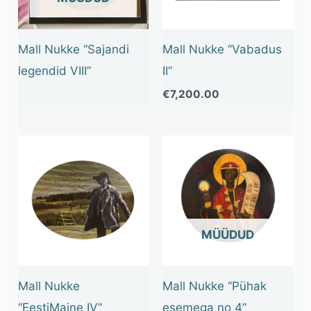
Mall Nukke “Sajandi
Mall Nukke “Vabadus
legendid VIII”
II”
€
7,200.00
OUT OF STOCK
Mall Nukke
Mall Nukke “Pühak
“EestiMaine IV”
esemega no 4”