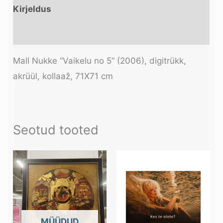
Kirjeldus
Lisainfo
Mall Nukke “Vaikelu no 5” (2006), digitrükk,
akrüül, kollaaž, 71X71 cm
Seotud tooted
OUT OF STOCK