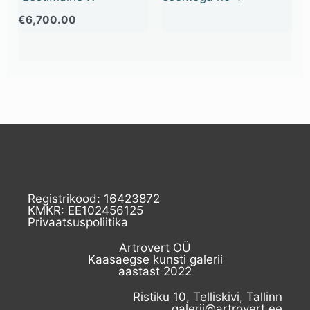
€
6,700.00
Registrikood: 16423872
KMKR: EE102456125
Privaatsuspoliitika
Artrovert OÜ
Kaasaegse kunsti galerii
aastast 2022
Ristiku 10, Telliskivi, Tallinn
galerii@artrovert.ee