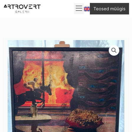
Skip
Teosed müügis
to
content