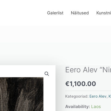
Galeriist
Näitused
Kunstn
Eero Alev “N
Eero
Alev
€
1,100.00
“Nimeta”
kogus
Kategooriad:
Eero Alev
,
K
Availability:
Laos