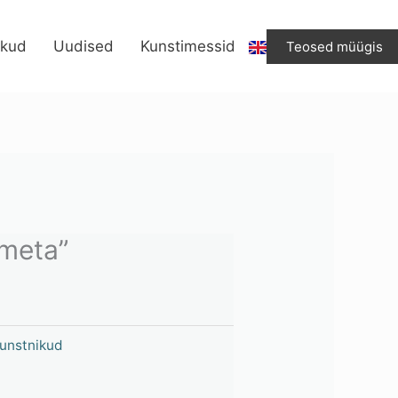
“Nimeta”
kogus
ikud
Uudised
Kunstimessid
Teosed müügis
imeta”
unstnikud