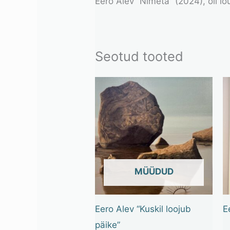
Eero Alev “Nimeta” (2024), õli l
Seotud tooted
OUT OF STOCK
Eero Alev “Kuskil loojub
E
päike”