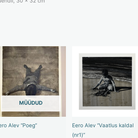
õuendil, 30 × 32 cm
OUT OF STOCK
ero Alev “Poeg”
Eero Alev “Vaatlus kaldal
(nr1)”