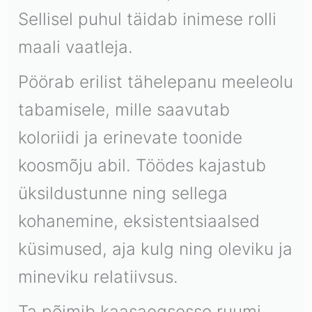
Sellisel puhul täidab inimese rolli
maali vaatleja.
Pöörab erilist tähelepanu meeleolu
tabamisele, mille saavutab
koloriidi ja erinevate toonide
koosmõju abil. Töödes kajastub
üksildustunne ning sellega
kohanemine, eksistentsiaalsed
küsimused, aja kulg ning oleviku ja
mineviku relatiivsus.
Ta põimib kaasaegsesse ruumi