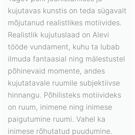
kujutavas kunstis on teda sügavalt
mõjutanud realistlikes motiivides.
Realistlik kujutuslaad on Alevi
tööde vundament, kuhu ta lubab
ilmuda fantaasial ning mälestustel
põhinevaid momente, andes
kujutatavale ruumile subjektiivse
hinnangu. Põhilisteks motiivideks
on ruum, inimene ning inimese
paigutumine ruumi. Vahel ka
inimese rõhutatud puudumine.