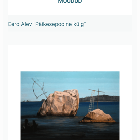
OUT OF STOCK
Eero Alev “Päikesepoolne külg”