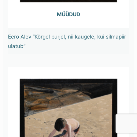
OUT OF STOCK
Eero Alev “Kõrgel purjel, nii kaugele, kui silmapiir
ulatub”