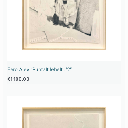
Eero Alev “Puhtalt lehelt #2”
€
1,100.00