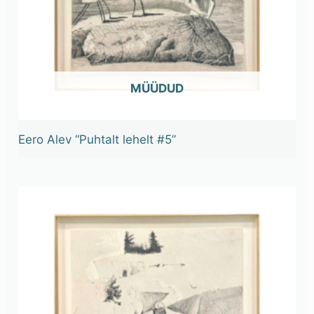
OUT OF STOCK
Eero Alev “Puhtalt lehelt #5”