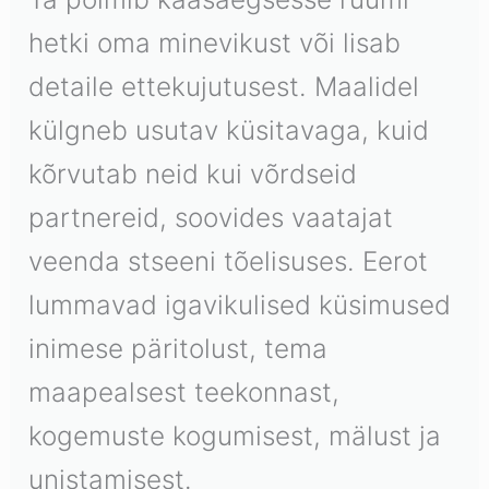
hetki oma minevikust või lisab
detaile ettekujutusest. Maalidel
külgneb usutav küsitavaga, kuid
kõrvutab neid kui võrdseid
partnereid, soovides vaatajat
veenda stseeni tõelisuses. Eerot
lummavad igavikulised küsimused
inimese päritolust, tema
maapealsest teekonnast,
kogemuste kogumisest, mälust ja
unistamisest.