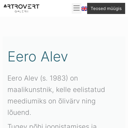
Skip
Teosed müügis
to
Sorditud
content
uusimate
järgi
Eero Alev
Eero Alev (s. 1983) on
maalikunstnik, kelle eelistatud
meediumiks on õlivärv ning
lõuend.
Tugev põhi joonistamises ja