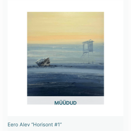
OUT OF STOCK
Eero Alev “Horisont #1”