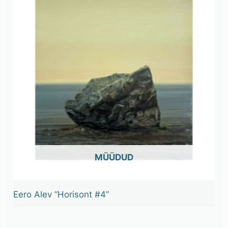
OUT OF STOCK
Eero Alev “Horisont #4”