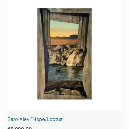
Eero Alev “Hope/Lootus”
€
9,900.00