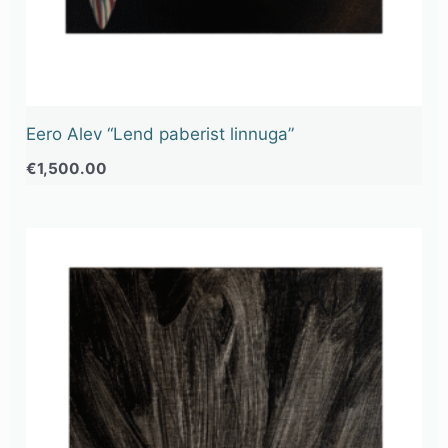
Eero Alev “Lend paberist linnuga”
€
1,500.00