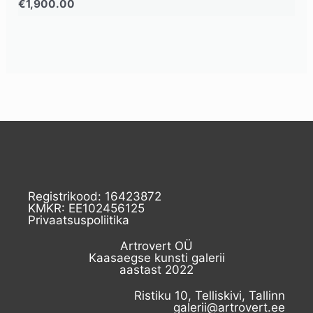
€
1,900.00
Registrikood: 16423872
KMKR: EE102456125
Privaatsuspoliitika
Artrovert OÜ
Kaasaegse kunsti galerii
aastast 2022
Ristiku 10, Telliskivi, Tallinn
galerii@artrovert.ee