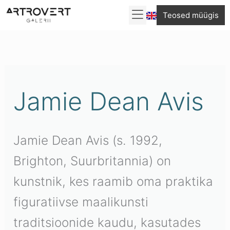
Skip
Teosed müügis
to
content
Jamie Dean Avis
Jamie Dean Avis (s. 1992,
Brighton, Suurbritannia) on
kunstnik, kes raamib oma praktika
figuratiivse maalikunsti
traditsioonide kaudu, kasutades