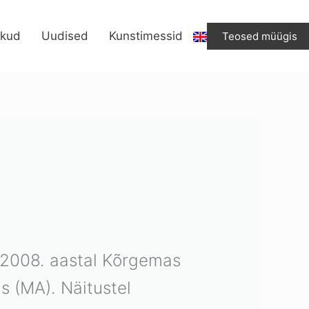
ikud
Uudised
Kunstimessid
Teosed müügis
e 2008. aastal Kõrgemas
as (MA). Näitustel