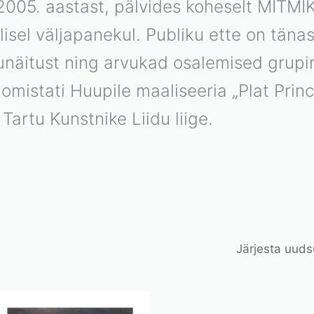
005. aastast, pälvides koheselt MITMIK
sel väljapanekul. Publiku ette on tän
äitust ning arvukad osalemised grupinä
 omistati Huupile maaliseeria „Plat Pri
Tartu Kunstnike Liidu liige.