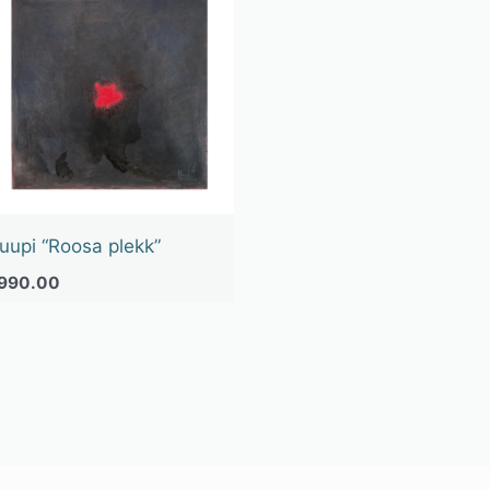
uupi “Roosa plekk”
990.00