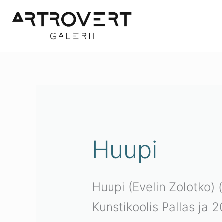
Skip
to
content
Sordit
uusim
järgi
Huupi
Huupi (Evelin Zolotko)
Kunstikoolis Pallas ja 