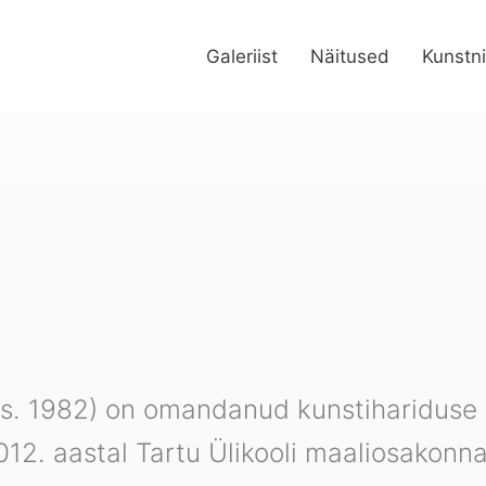
Galeriist
Näitused
Kunstn
ud
ate
 (s. 1982) on omandanud kunstiharidus
2012. aastal Tartu Ülikooli maaliosakonn