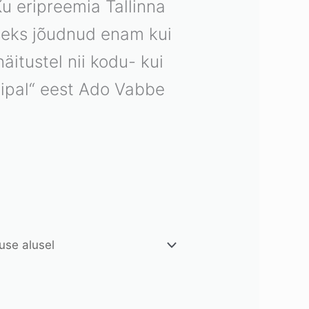
u eripreemia Tallinna
aseks jõudnud enam kui
itustel nii kodu- kui
ncipal“ eest Ado Vabbe