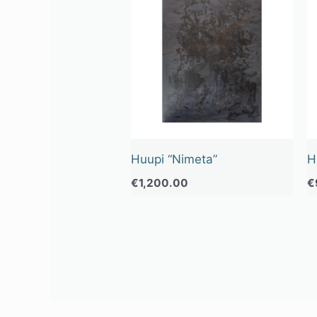
Huupi “Nimeta”
H
€
1,200.00
€