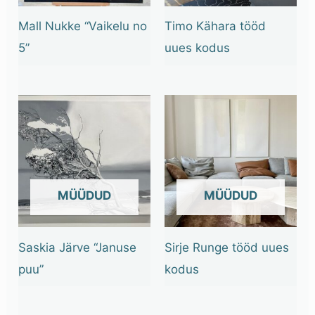
Mall Nukke “Vaikelu no
Timo Kähara tööd
5”
uues kodus
OUT OF STOCK
OUT OF STOCK
Saskia Järve “Januse
Sirje Runge tööd uues
puu”
kodus