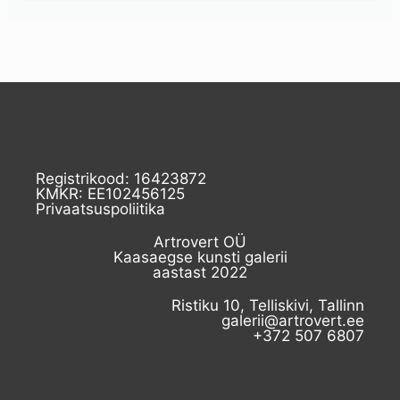
Registrikood: 16423872
KMKR: EE102456125
Privaatsuspoliitika
Artrovert OÜ
Kaasaegse kunsti galerii
aastast 2022
Ristiku 10, Telliskivi, Tallinn
galerii@artrovert.ee
+372 507 6807​
I
F
L
E