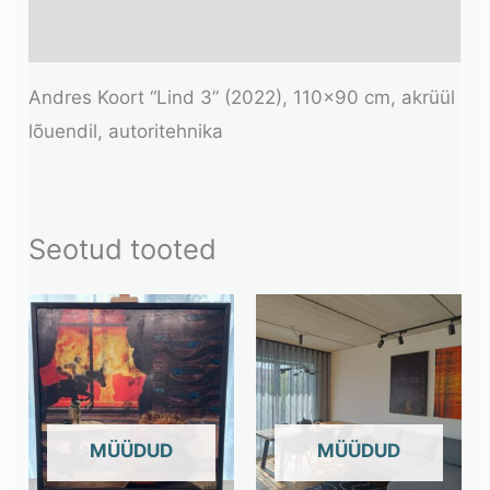
Lisainfo
Andres Koort “Lind 3” (2022), 110×90 cm, akrüül
lõuendil, autoritehnika
Seotud tooted
OUT OF STOCK
OUT OF STOCK