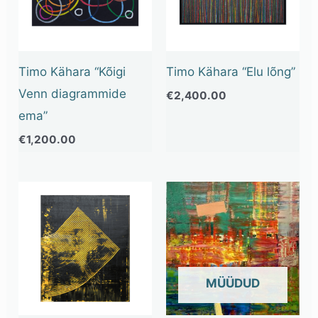
Timo Kähara “Kõigi
Timo Kähara “Elu lõng”
Venn diagrammide
€
2,400.00
ema”
€
1,200.00
OUT OF STOCK