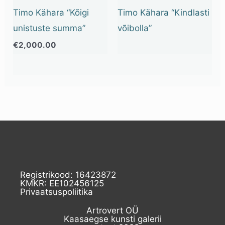
Timo Kähara “Kõigi
Timo Kähara “Kindlasti
unistuste summa”
võibolla”
€
2,000.00
Registrikood: 16423872
KMKR: EE102456125
Privaatsuspoliitika
Artrovert OÜ
Kaasaegse kunsti galerii