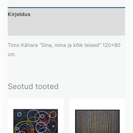
Kirjeldus
Lisainfo
Timo Kähara “Sina, mina ja kõik teised” 120×80
cm
Seotud tooted