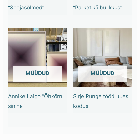
“Soojasõlmed”
“Parketikõlbulikkus”
OUT OF STOCK
OUT OF STOCK
Annike Laigo “Õhkõrn
Sirje Runge tööd uues
sinine “
kodus