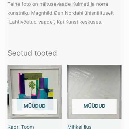
Teine foto on näitusevaade Kuimeti ja norra
kunstniku Magnhild Øen Nordahl
ühisnäituselt
“Lahtivõetud vaade”, Kai Kunstikeskuses.
Seotud tooted
OUT OF STOCK
OUT OF STOCK
Kadri Toom
Mihkel Ilus