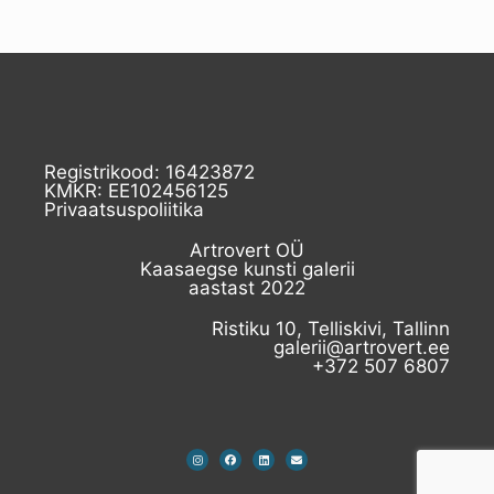
Registrikood: 16423872
KMKR: EE102456125
Privaatsuspoliitika
Artrovert OÜ
Kaasaegse kunsti galerii
aastast 2022
Ristiku 10, Telliskivi, Tallinn
galerii@artrovert.ee
+372 507 6807​
I
F
L
E
n
a
i
n
s
c
n
v
t
e
k
e
a
b
e
l
g
o
d
o