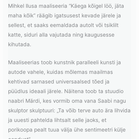
Mihkel Ilusa maaliseeria “Käega kõigel löö, jäta
maha kõik” räägib igatsusest kevade järele ja
sellest, et saaks eemaldada autolt või tsiklilt
katte, siduri alla vajutada ning kaugusesse
kihutada.
Maaliseerias toob kunstnik paralleeli kunsti ja
autode vahele, kuidas mõlemas maailmas
kehtivad sarnased universaalsed tõed ja
püüdlus ideaali järele. Näitena toob ta stuudio
naabri Märdi, kes vormib oma vana Saabi nagu
skulptor skulptuuri: „Ta võib terve auto ära lihvida
ja uuesti pahtelda lihtsalt selle jaoks, et
porikoopa pealt tuua välja ühe sentimeetri külje