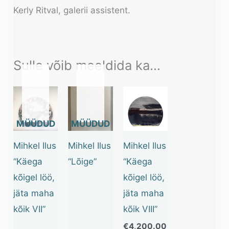
Kerly Ritval, galerii assistent.
Sulle võib meeldida ka…
OUT
OUT
OF
OF
STOCK
STOCK
Mihkel Ilus
Mihkel Ilus
Mihkel Ilus
“Käega
“Lõige”
“Käega
kõigel löö,
kõigel löö,
jäta maha
jäta maha
kõik VII”
kõik VIII”
€
4,200.00