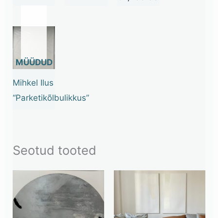
OUT
OF
STOCK
Mihkel Ilus
“Parketikõlbulikkus”
Seotud tooted