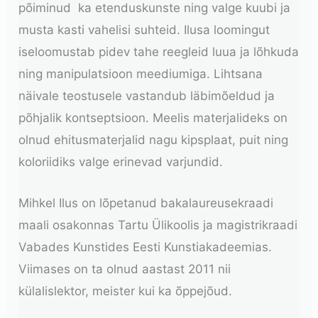
põiminud ka etenduskunste ning valge kuubi ja
musta kasti vahelisi suhteid. Ilusa loomingut
iseloomustab pidev tahe reegleid luua ja lõhkuda
ning manipulatsioon meediumiga. Lihtsana
näivale teostusele vastandub läbimõeldud ja
põhjalik kontseptsioon. Meelis materjalideks on
olnud ehitusmaterjalid nagu kipsplaat, puit ning
koloriidiks valge erinevad varjundid.
Mihkel Ilus on lõpetanud bakalaureusekraadi
maali osakonnas Tartu Ülikoolis ja magistrikraadi
Vabades Kunstides Eesti Kunstiakadeemias.
Viimases on ta olnud aastast 2011 nii
külalislektor, meister kui ka õppejõud.