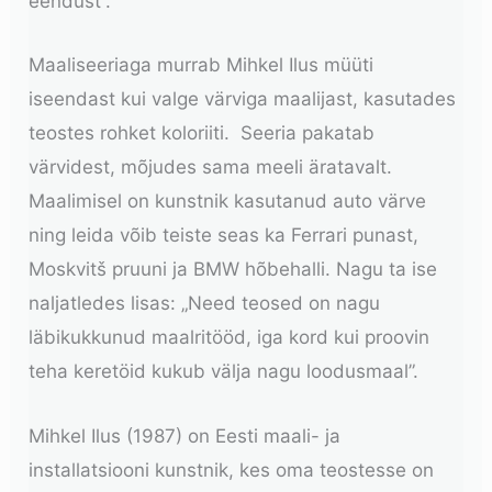
eendust”.
Maaliseeriaga murrab Mihkel Ilus müüti
iseendast kui valge värviga maalijast, kasutades
teostes rohket koloriiti. Seeria pakatab
värvidest, mõjudes sama meeli äratavalt.
Maalimisel on kunstnik kasutanud auto värve
ning leida võib teiste seas ka Ferrari punast,
Moskvitš pruuni ja BMW hõbehalli. Nagu ta ise
naljatledes lisas: „Need teosed on nagu
läbikukkunud maalritööd, iga kord kui proovin
teha keretöid kukub välja nagu loodusmaal”.
Mihkel Ilus (1987) on Eesti maali- ja
installatsiooni kunstnik, kes oma teostesse on