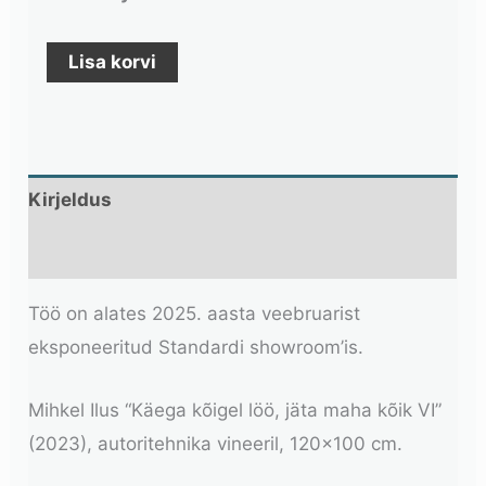
Lisa korvi
Kirjeldus
Lisainfo
Töö on alates 2025. aasta veebruarist
eksponeeritud Standardi showroom’is.
Mihkel Ilus “Käega kõigel löö, jäta maha kõik VI”
(2023), autoritehnika vineeril, 120×100 cm.