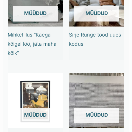
OUT OF STOCK
OUT OF STOCK
Mihkel Ilus “Käega
Sirje Runge tööd uues
kõigel löö, jäta maha
kodus
kõik”
OUT OF STOCK
OUT OF STOCK