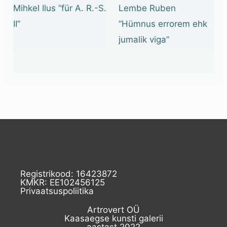
Mihkel Ilus “für A. R.-S.
Lembe Ruben
II”
“Hümnus errorem ehk
jumalik viga”
Registrikood: 16423872
KMKR: EE102456125
Privaatsuspoliitika
Artrovert OÜ
Kaasaegse kunsti galerii