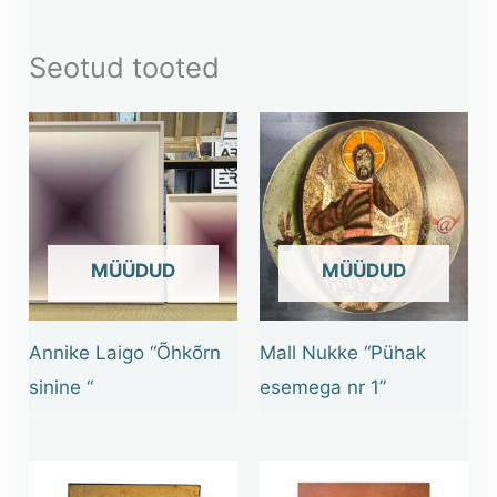
Seotud tooted
OUT OF STOCK
OUT OF STOCK
Annike Laigo “Õhkõrn
Mall Nukke “Pühak
sinine “
esemega nr 1”