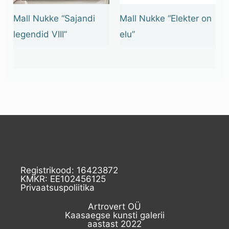
Mall Nukke “Sajandi
Mall Nukke “Elekter on
legendid VIII”
elu”
Registrikood: 16423872
KMKR: EE102456125
Privaatsuspoliitika
Artrovert OÜ
Kaasaegse kunsti galerii
aastast 2022