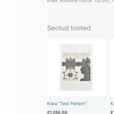
Kiwa “Roheline tüdruk” (2024), 8
Seotud tooted
Kiwa “Test Pattern”
K
€
1,250.00
€