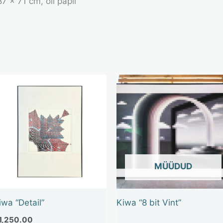
7 x 71 cm, õli papil
OUT OF STOCK
iwa “Detail”
Kiwa “8 bit Vint”
1,250.00