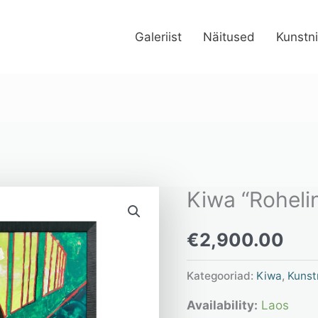
Galeriist
Näitused
Kunstn
Kiwa “Roheli
Kiwa
“Roheline
€
2,900.00
tüdruk”
kogus
Kategooriad:
Kiwa
,
Kunst
Availability:
Laos