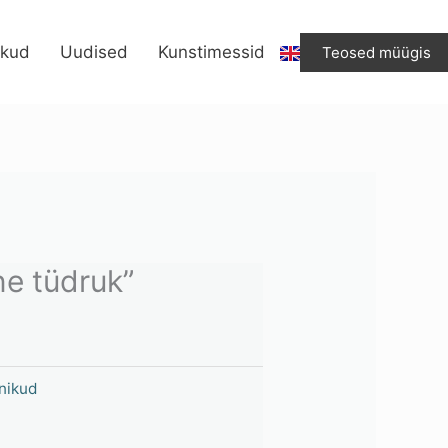
tüdruk”
kogus
ikud
Uudised
Kunstimessid
Teosed müügis
ne tüdruk”
nikud