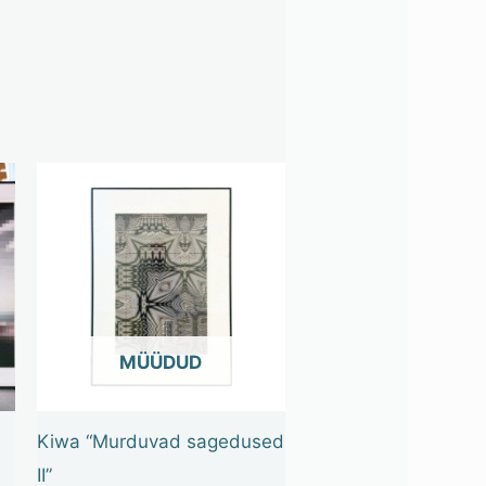
OUT OF STOCK
Kiwa “Murduvad sagedused
II”