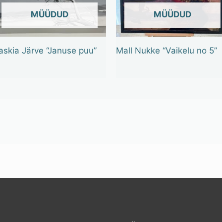
OUT OF STOCK
OUT OF STOCK
askia Järve “Januse puu”
Mall Nukke “Vaikelu no 5”