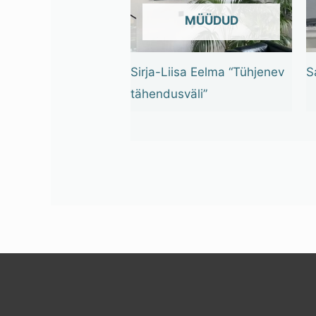
OUT OF STOCK
Sirja-Liisa Eelma “Tühjenev
S
tähendusväli”