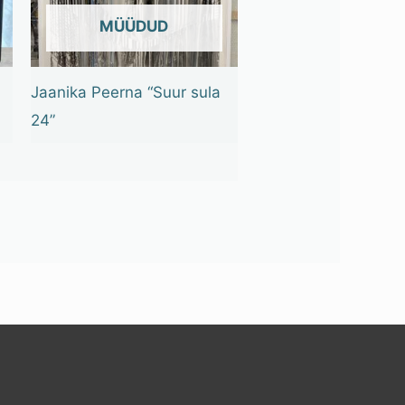
OUT OF STOCK
Jaanika Peerna “Suur sula
24”