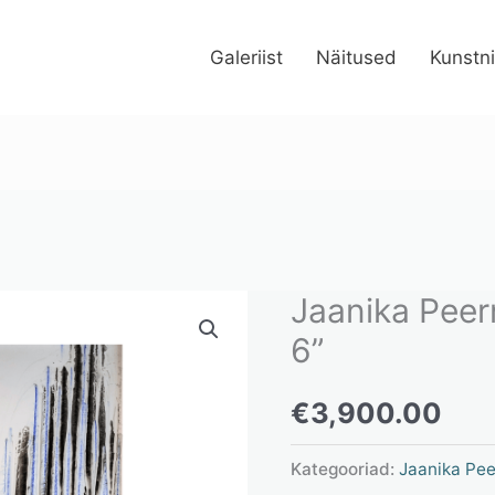
Galeriist
Näitused
Kunstn
Jaanika Peern
Jaanika
Peerna
6”
"Glacial
€
3,900.00
Glefting
6"
Kategooriad:
Jaanika Pe
kogus