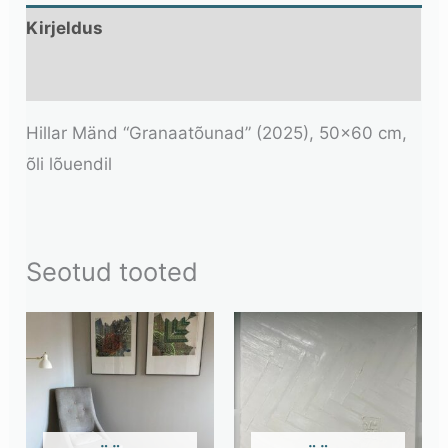
Kirjeldus
Lisainfo
Hillar Mänd “Granaatõunad” (2025), 50×60 cm,
õli lõuendil
Seotud tooted