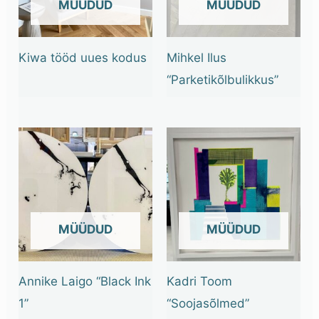
OUT OF STOCK
OUT OF STOCK
Kiwa tööd uues kodus
Mihkel Ilus
“Parketikõlbulikkus”
OUT OF STOCK
OUT OF STOCK
Annike Laigo “Black Ink
Kadri Toom
1”
“Soojasõlmed”