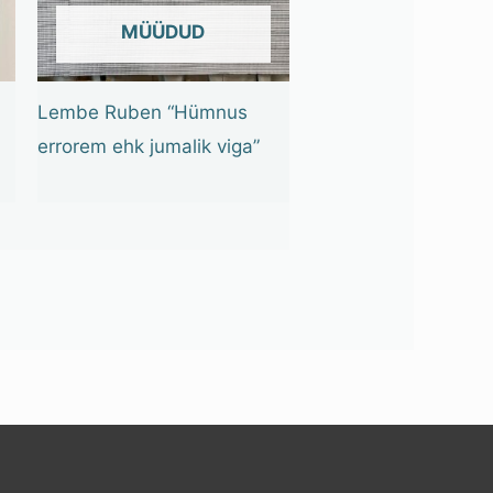
OUT OF STOCK
Lembe Ruben “Hümnus
errorem ehk jumalik viga”