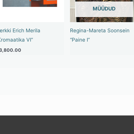
OUT OF STOCK
erkki Erich Merila
Regina-Mareta Soonsein
Kromaatika VI”
“Paine I”
3,800.00