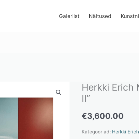
Galeriist
Näitused
Kunstn
Herkki Erich 
Herkki
Erich
II”
Merila
€
3,600.00
"Kromaatika
II"
Kategooriad:
Herkki Erich
kogus