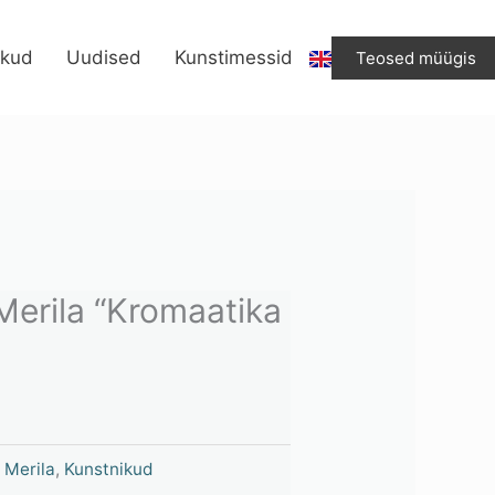
Merila
"Kromaatika
ikud
Uudised
Kunstimessid
Teosed müügis
II"
kogus
Merila “Kromaatika
 Merila
,
Kunstnikud