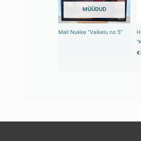
OUT OF STOCK
Mall Nukke “Vaikelu no 5”
H
“
€