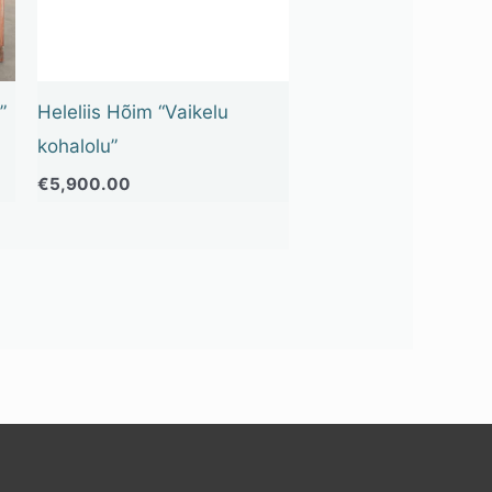
”
Heleliis Hõim “Vaikelu
kohalolu”
€
5,900.00