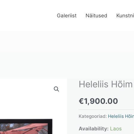
Galeriist
Näitused
Kunstn
Heleliis Hõim
Heleliis
Hõim
€
1,900.00
“Tirtsude
elu”
Kategooriad:
Heleliis Hõi
kogus
Availability:
Laos