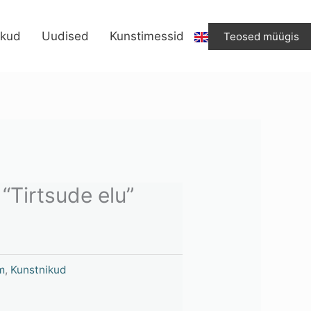
“Tirtsude
elu”
ikud
Uudised
Kunstimessid
Teosed müügis
kogus
 “Tirtsude elu”
m
,
Kunstnikud