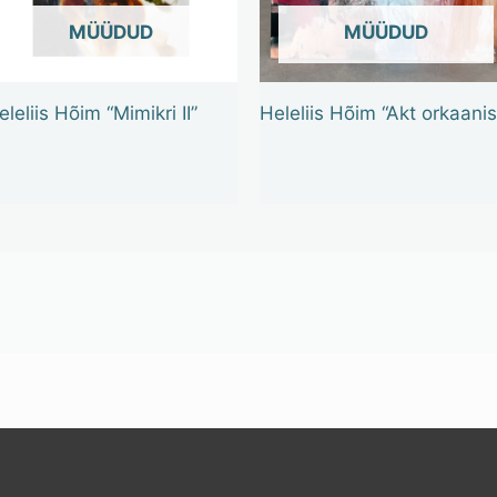
OUT OF STOCK
OUT OF STOCK
eleliis Hõim “Mimikri II”
Heleliis Hõim “Akt orkaanis