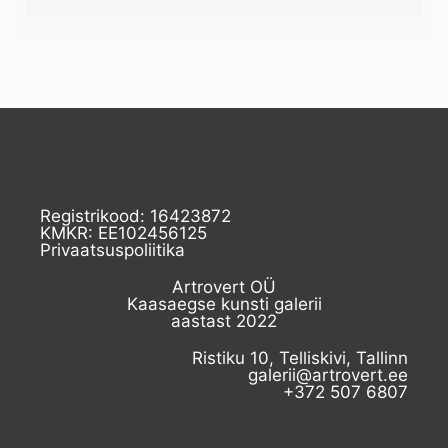
Registrikood: 16423872
KMKR: EE102456125
Privaatsuspoliitika
Artrovert OÜ
Kaasaegse kunsti galerii
aastast 2022
Ristiku 10, Telliskivi, Tallinn
galerii@artrovert.ee
+372 507 6807​