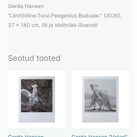
Gerda Hansen
“Liinitööline.Turul.Peegeldus.Buduaar.” (2026),
37 x 140 cm,
õli ja
siiditrükk lõuendil
Seotud tooted
Gerda Hansen
Gerda Hansen “Valvel”