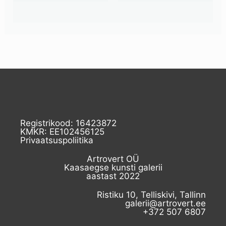
Registrikood: 16423872
KMKR: EE102456125
Privaatsuspoliitika
Artrovert OÜ
Kaasaegse kunsti galerii
aastast 2022
Ristiku 10, Telliskivi, Tallinn
galerii@artrovert.ee
+372 507 6807​