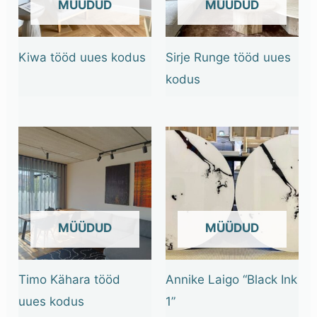
OUT OF STOCK
OUT OF STOCK
Kiwa tööd uues kodus
Sirje Runge tööd uues
kodus
OUT OF STOCK
OUT OF STOCK
Timo Kähara tööd
Annike Laigo “Black Ink
uues kodus
1”