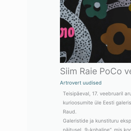
Siim Raie PoCo ve
Artrovert uudised
Teisipäeval, 17. veebruaril 
kurioosumite üle Eesti galeri
Raud.
Galeristide ja kunstituru eks
näitusel
„9-kohaline“
, mis ko