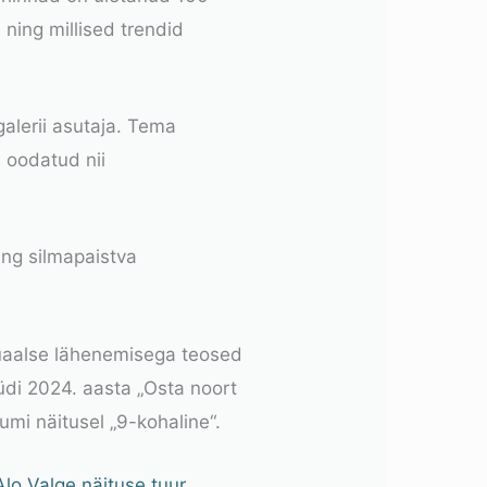
d ning millised trendid
alerii asutaja. Tema
 oodatud nii
ing silmapaistva
ptuaalse lähenemisega teosed
üdi 2024. aasta „Osta noort
umi näitusel
„9-kohaline“
.
Alo Valge näituse tuur