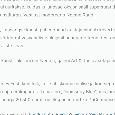
oksul uuritakse, kuidas kujunevad oksjonisaali superstaari
unstiturgu. Vestlust modereerib
Neeme Raud
.
a, kaasaegse kunsti pühendunud austaja ning Artrovert g
uvõtted rahvusvaheliste oksjonihooaegade trendidest on
viliste seas.
kunsti“ oksjoni eestvedaja, galerii Art & Tonic asutaja n
ev Eesti kunstnik, kelle ühiskonnakriitilise ja kontse
uroopa erakogudes. Tema töö
„Doomsday Blue“
, mis mü
dhinnaga 20 500 eurot, on eksponeeritud ka PoCo muuse
nkida Fientast:
Vestlusõhtu: Reigo Kuivjõgi x Siim Raie + 