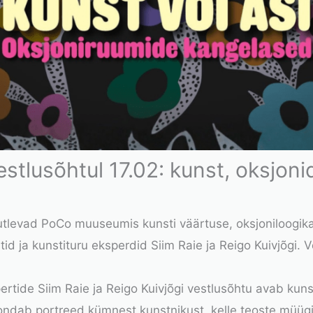
stlusõhtul 17.02: kunst, oksjonid
arutlevad PoCo muuseumis kunsti väärtuse, oksjoniloogi
stid ja kunstituru eksperdid Siim Raie ja Reigo Kuivjõgi
pertide
Siim Raie
ja
Reigo Kuivjõgi
vestlusõhtu avab kun
ondab portreed kümnest kunstnikust, kelle teoste müüg