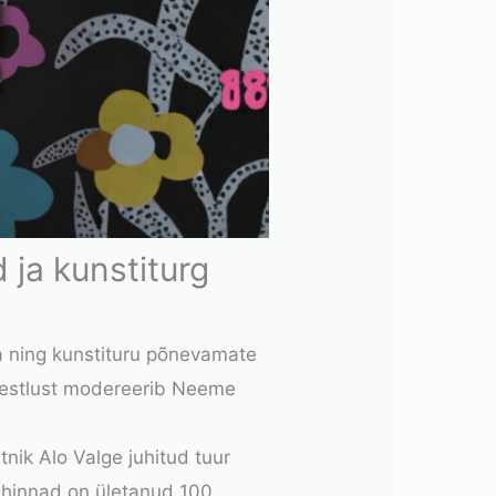
 ja kunstiturg
ka ning kunstituru põnevamate
. Vestlust modereerib Neeme
stnik
Alo Valge
juhitud tuur
ihinnad on ületanud 100