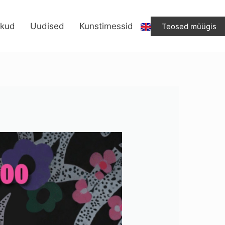
ikud
Uudised
Kunstimessid
Teosed müügis