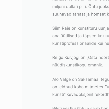
miljoni dollari piiri. Õhtu jo
suunavad tänast ja homset k
Siim Raie
on kunstituru uurij
analüütilised ja täpsed kokk
kunstiprofessionaalide kui hu
Reigo Kuivjõgi
on „Osta noort 
nüüdiskunstikogu omanik.
Alo Valge
on Saksamaal teguts
on leidnud koha mitmetes E
kunsti“ kevadoksjonil rekor
Pileti vestlusõhtule saab ha