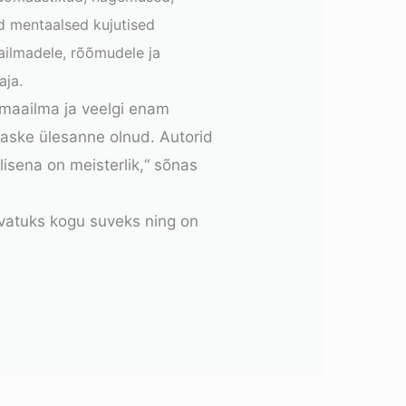
ed mentaalsed kujutised
ailmadele, rõõmudele ja
aja.
e maailma ja veelgi enam
raske ülesanne olnud. Autorid
lisena on meisterlik,“ sõnas
vatuks kogu suveks ning on