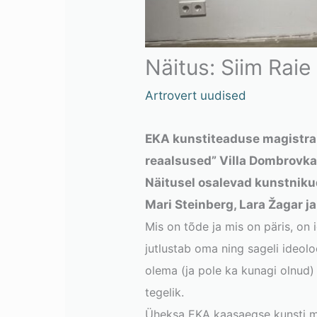
Näitus: Siim Raie
Artrovert uudised
EKA kunstiteaduse magistrand
reaalsused” Villa Dombrovkas
Näitusel osalevad kunstnikud 
Mari Steinberg, Lara Žagar ja
Mis on tõde ja mis on päris, on
jutlustab oma ning sageli ideolo
olema (ja pole ka kunagi olnud) 
tegelik.
Üheksa EKA kaasaegse kunsti m