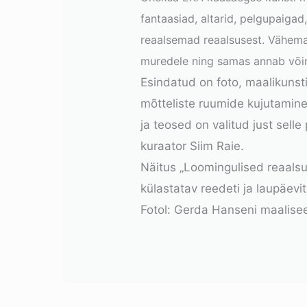
fantaasiad, altarid, pelgupaiga
reaalsemad reaalsusest. Vähema
muredele ning samas annab võima
Esindatud on foto, maalikunst
mõtteliste ruumide kujutamine
ja teosed on valitud just sell
kuraator Siim Raie.
Näitus „Loomingulised reaals
külastatav reedeti ja laupäevit
Fotol: Gerda Hanseni maalisee