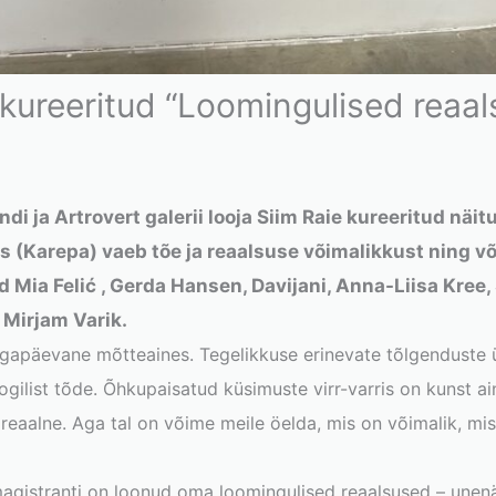
 kureeritud “Loomingulised reaa
i ja Artrovert galerii looja Siim Raie kureeritud näi
 (Karepa) vaeb tõe ja reaalsuse võimalikkust ning v
Mia Felić , Gerda Hansen, Davijani, Anna-Liisa Kree, 
 Mirjam Varik.
 igapäevane mõtteaines. Tegelikkuse erinevate tõlgenduste 
ogilist tõde. Õhkupaisatud küsimuste virr-varris on kunst ai
reaalne. Aga tal on võime meile öelda, mis on võimalik, mis o
agistranti on loonud oma loomingulised reaalsused – une