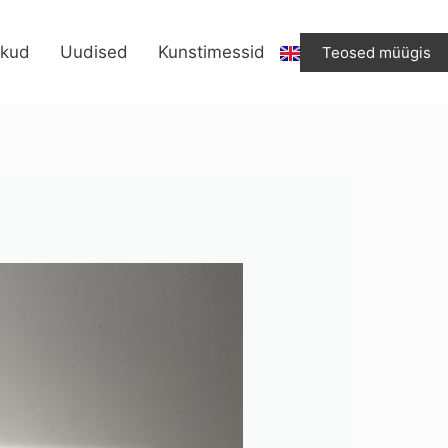
ikud
Uudised
Kunstimessid
Teosed müügis