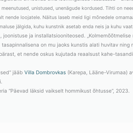
d, meenutused, unistused, unenägude kordused. Tihti on ne
lt nende loojatele. Näitus laseb meid ligi mõnedele omama
luse jälgida, kuhu kunstnik asetab enda neis ja kuhu vaat
i, joonistuse ja installatsiooniteosed. „Kolmemõõtmelis
 tasapinnalisena on mu jaoks kunstis alati huvitav ning 
e pärast, et nende oskus kujutada reaalsust kahe-tasandi
used“ jääb
Villa Dombrovkas
(Karepa, Lääne-Virumaa) a
i.
ria “Päevad läksid vaikselt hommikust õhtusse”, 2023.