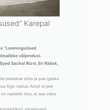
lsused” Karepal
tus “Loomingulised
õimalikke väljendusi.
Syed Sachal Rizvi, Eri Rääsk,
üle peetakse sõdu ja pea igaüks
nus õige vastus. Kunst ei pea
n realistlik ilma, et see oleks
näomaastikud, nägemused,