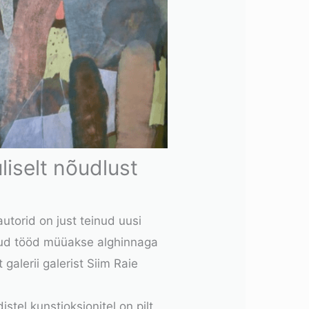
liselt nõudlust
utorid on just teinud uusi
ljud tööd müüakse alghinnaga
galerii galerist Siim Raie
stel kunstioksjonitel on pilt