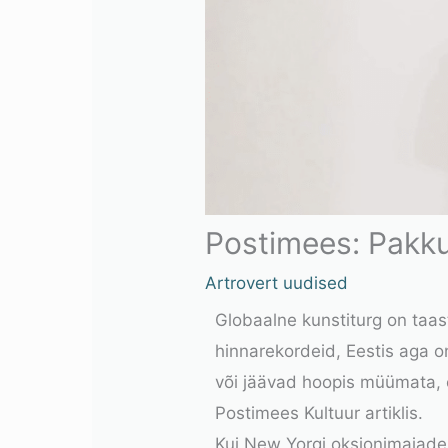
Postimees: Pakkum
Artrovert uudised
Globaalne kunstiturg on taas
hinnarekordeid, Eestis aga 
või jäävad hoopis müümata, eh
Postimees Kultuur artiklis.
Kui New Yorgi oksjonimajades 