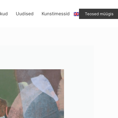
ikud
Uudised
Kunstimessid
Teosed müügis