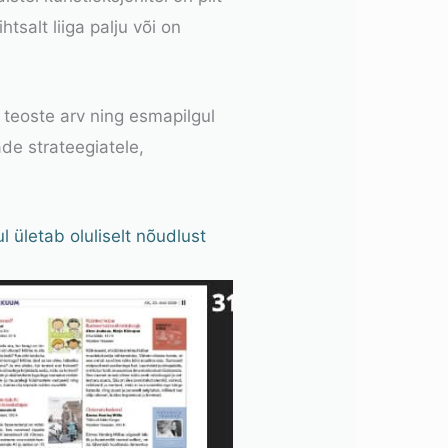
salt liiga palju või on
eoste arv ning esmapilgul
de strateegiatele,
 ületab oluliselt nõudlust