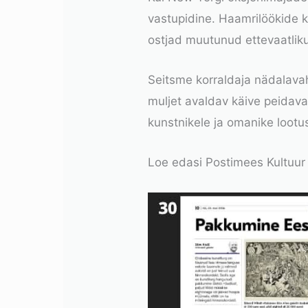
vastupidine. Haamrilöökide k
ostjad muutunud ettevaatli
Seitsme korraldaja nädalava
muljet avaldav käive peidav
kunstnikele ja omanike lootu
Loe edasi Postimees Kultuur