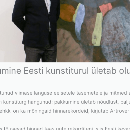
ine Eesti kunstiturul ületab olu
tunud viimase languse eelsetele tasemetele ja mitmed a
on kunstiturg hangunud: pakkumine ületab nõudlust, pa
kki on ka mõningaid hinnarekordeid, kirjutab Artrovert 
tõusevad hinnad taas uute rekorditeni, siis Eesti kevadi