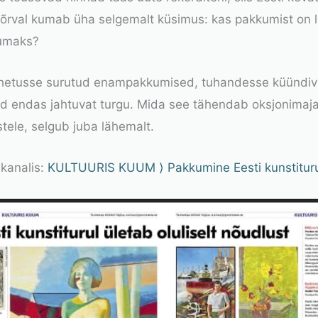
õrval kumab üha selgemalt küsimus: kas pakkumist on liht
kumaks?
hetusse surutud enampakkumised, tuhandesse küündiv t
ad endas jahtuvat turgu. Mida see tähendab oksjonimaja
stele, selgub juba lähemalt.
 kanalis:
KULTUURIS KUUM
⟩
Pakkumine Eesti kunstiturul