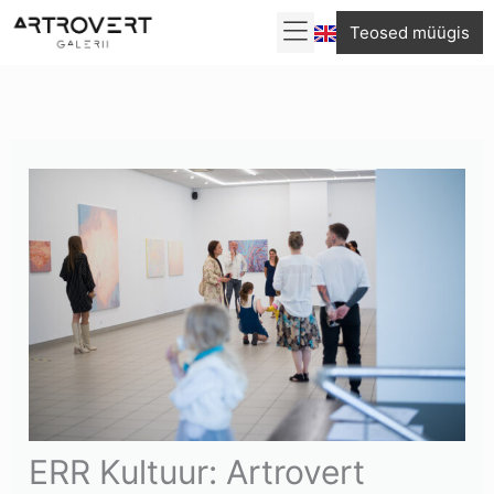
Skip
Teosed müügis
to
content
ERR Kultuur: Artrovert