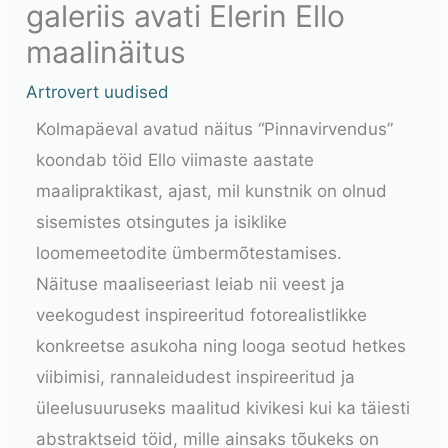
galeriis avati Elerin Ello
maalinäitus
Artrovert uudised
Kolmapäeval avatud näitus “Pinnavirvendus”
koondab töid Ello viimaste aastate
maalipraktikast, ajast, mil kunstnik on olnud
sisemistes otsingutes ja isiklike
loomemeetodite ümbermõtestamises.
Näituse maaliseeriast leiab nii veest ja
veekogudest inspireeritud fotorealistlikke
konkreetse asukoha ning looga seotud hetkes
viibimisi, rannaleidudest inspireeritud ja
üleelusuuruseks maalitud kivikesi kui ka täiesti
abstraktseid töid, mille ainsaks tõukeks on