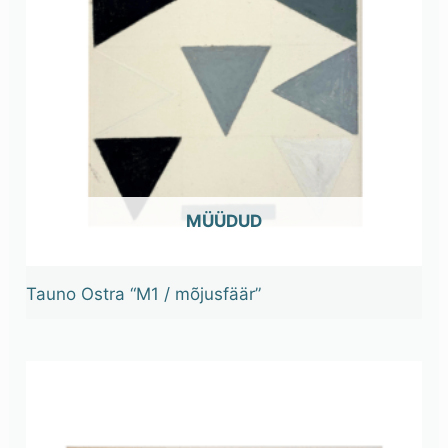
OUT OF STOCK
Tauno Ostra “M1 / mõjusfäär”