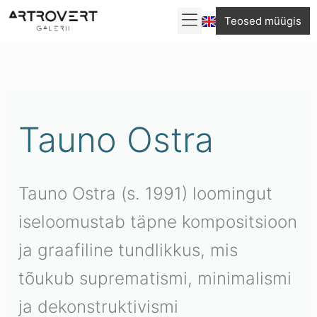
Skip
Teosed müügis
to
Sorditud
content
uusimate
järgi
Tauno Ostra
Tauno Ostra (s. 1991) loomingut
iseloomustab täpne kompositsioon
ja graafiline tundlikkus, mis
tõukub suprematismi, minimalismi
ja dekonstruktivismi