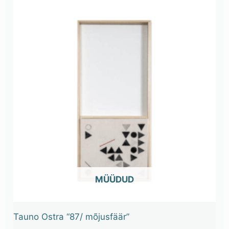
OUT OF STOCK
Tauno Ostra “87/ mõjusfäär”