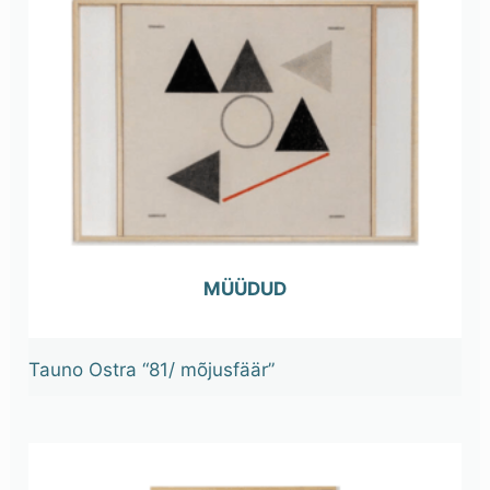
OUT OF STOCK
Tauno Ostra “81/ mõjusfäär”