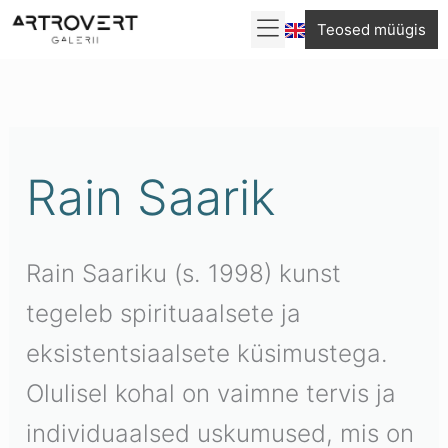
Skip
Teosed müügis
to
Sorditud
content
uusimate
järgi
Rain Saarik
Rain Saariku (s. 1998) kunst
tegeleb spirituaalsete ja
eksistentsiaalsete küsimustega.
Olulisel kohal on vaimne tervis ja
individuaalsed uskumused, mis on