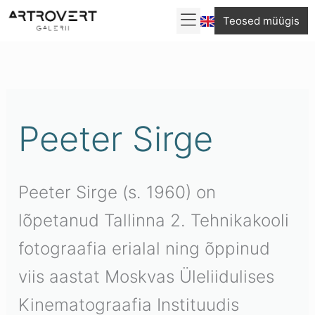
Skip
Teosed müügis
to
Sorditud
content
uusimate
järgi
Peeter Sirge
Peeter Sirge (s. 1960) on
lõpetanud Tallinna 2. Tehnikakooli
fotograafia erialal ning õppinud
viis aastat Moskvas Üleliidulises
Kinematograafia Instituudis