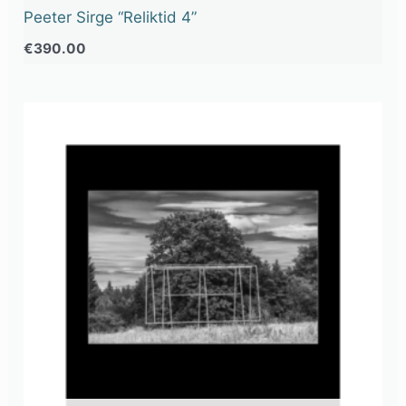
Peeter Sirge “Reliktid 4”
€
390.00