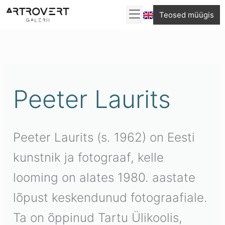
Skip
Teosed müügis
to
Sorditud
content
uusimate
järgi
Peeter Laurits
Peeter Laurits (s. 1962) on Eesti
kunstnik ja fotograaf, kelle
looming on alates 1980. aastate
lõpust keskendunud fotograafiale.
Ta on õppinud Tartu Ülikoolis,