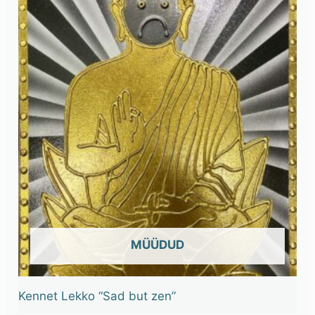
OUT OF STOCK
Kennet Lekko “Sad but zen”