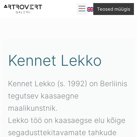
Skip
Teosed müügis
to
Sorditud
content
uusimate
järgi
Kennet Lekko
Kennet Lekko (s. 1992) on Berliinis
tegutsev kaasaegne
maalikunstnik.
Lekko töö on kaasaegse elu kõige
segadusttekitavamate tahkude