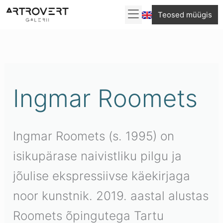
Skip
Teosed müügis
to
Sorditud
content
uusimate
järgi
Ingmar Roomets
Ingmar Roomets (s. 1995) on
isikupärase naivistliku pilgu ja
jõulise ekspressiivse käekirjaga
noor kunstnik. 2019. aastal alustas
Roomets õpingutega Tartu