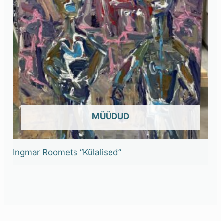
OUT OF STOCK
Ingmar Roomets “Külalised”