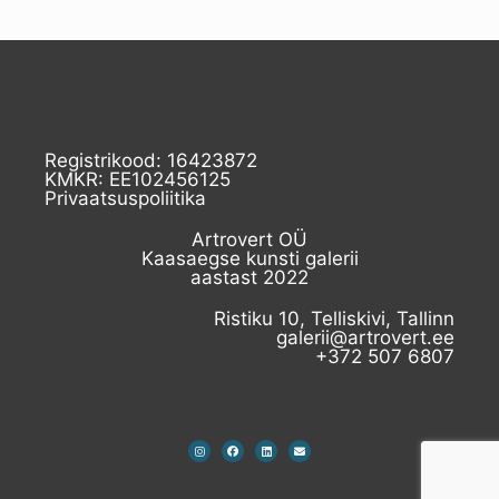
Registrikood: 16423872
KMKR: EE102456125
Privaatsuspoliitika
Artrovert OÜ
Kaasaegse kunsti galerii
aastast 2022
Ristiku 10, Telliskivi, Tallinn
galerii@artrovert.ee
+372 507 6807​
I
F
L
E
n
a
i
n
s
c
n
v
t
e
k
e
a
b
e
l
g
o
d
o
r
o
i
p